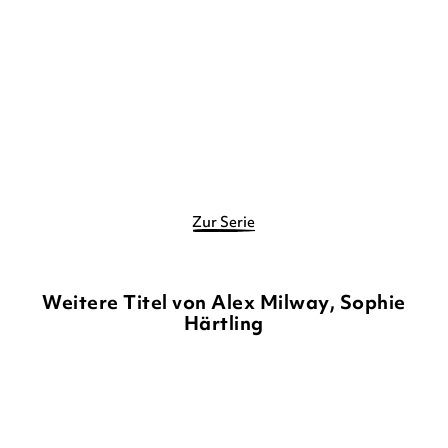
Karneval!
Gebundene Ausgabe
12,00
€
*
Merken
Zur Serie
Weitere Titel von Alex Milway, Sophie
Härtling
NEU