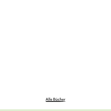
LAURA BORIO
Ada Albtraum und Theo
Träumsüß – Ei ...
Gebundene Ausgabe
14,00
€
*
Merken
Alle Bücher