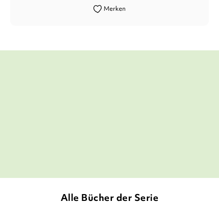
Merken
Es wird noch bunter, noch schillernder und
noch turbulenter im Hotel Flamingo. (...)
Wieder einmal eine sehr stimmungsvolle
und schöne Geschichte!
Hörnchens Büchernest, 02. Dezember 2021
Alle Bücher der Serie