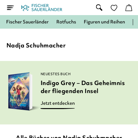
Fischer Sauerländer
Rotfuchs
Figuren und Reihen
Nadja Schuhmacher
NEUESTES BUCH
Indigo Grey – Das Geheimnis
der fliegenden Insel
Jetzt entdecken
Alle Bücher von Nadja Schuhmacher