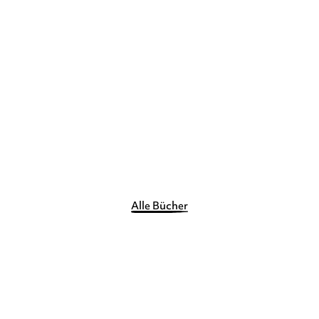
CHARLOTTE ROEDERER
Mein kleines Musikbuch –
Mozart und ...
Pappbilderbuch
11,99
€
*
Merken
Alle Bücher