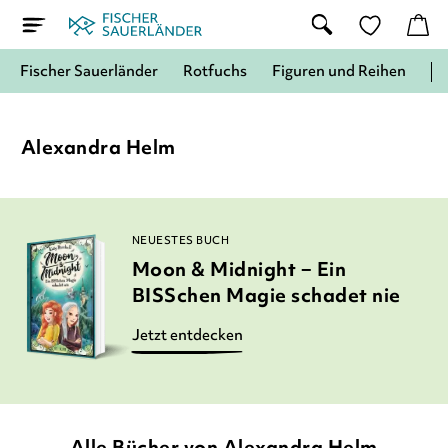
Fischer Sauerländer
Rotfuchs
Figuren und Reihen
Alexandra Helm
NEUESTES BUCH
Moon & Midnight − Ein
BISSchen Magie schadet nie
Jetzt entdecken
Alle Bücher von Alexandra Helm