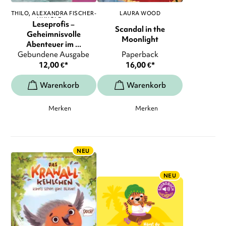
THILO
ALEXANDRA FISCHER-
LAURA WOOD
HUNOLD
, ...
Leseprofis –
Scandal in the
Geheimnisvolle
Moonlight
Abenteuer im ...
Gebundene Ausgabe
Paperback
12,00
€
*
16,00
€
*
Merken
Merken
NEU
NEU