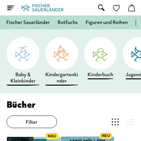
Fischer Sauerländer
Rotfuchs
Figuren und Reihen
Baby &
Kindergartenki
Kinderbuch
Jugen
Kleinkinder
nder
Bücher
Filter
NEU
NEU