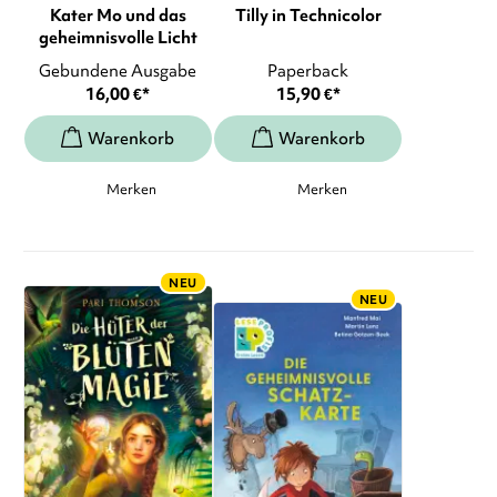
Kater Mo und das
Tilly in Technicolor
geheimnisvolle Licht
Gebundene Ausgabe
Paperback
16,00
€
*
15,90
€
*
Merken
Merken
NEU
NEU