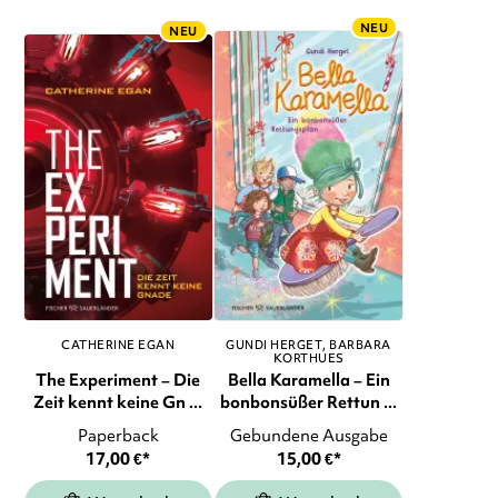
NEU
NEU
CATHERINE EGAN
GUNDI HERGET
BARBARA
KORTHUES
The Experiment – Die
Bella Karamella – Ein
Zeit kennt keine Gn ...
bonbonsüßer Rettun ...
Paperback
Gebundene Ausgabe
17,00
€
*
15,00
€
*