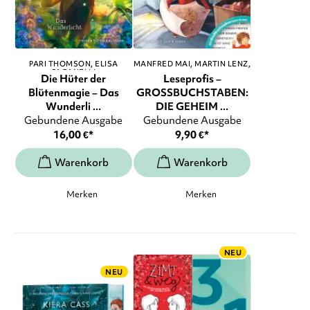
PARI THOMSON
ELISA
MANFRED MAI
MARTIN LENZ
,
PAGANELLI
...
Die Hüter der
Leseprofis –
Blütenmagie – Das
GROSSBUCHSTABEN:
Wunderli ...
DIE GEHEIM ...
Gebundene Ausgabe
Gebundene Ausgabe
16,00
€
*
9,90
€
*
Merken
Merken
NEU
NEU