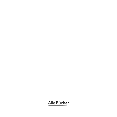
KATHARINE MCGEE
KATHARINE MCGEE
American Crown –
American Crown –
Samantha & Marshal ...
Beatrice & Theodor ...
E-Book
E-Book
14,99
€
*
12,99
€
*
Merken
Merken
Alle Bücher