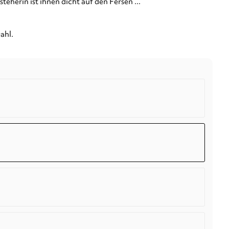
eherin ist ihnen dicht auf den Fersen ...
ahl.