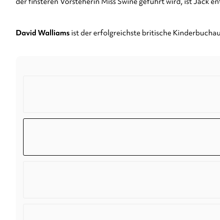
der finsteren Vorsteherin Miss Swine geführt wird, ist Jack en
David Walliams
ist der erfolgreichste britische Kinderbuchau