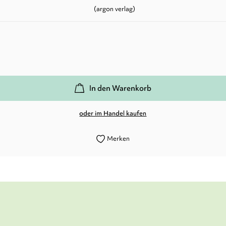
(argon verlag)
In den Warenkorb
oder im Handel kaufen
Merken
rrücktes Buch, das trotz des ernsten Themas auch se