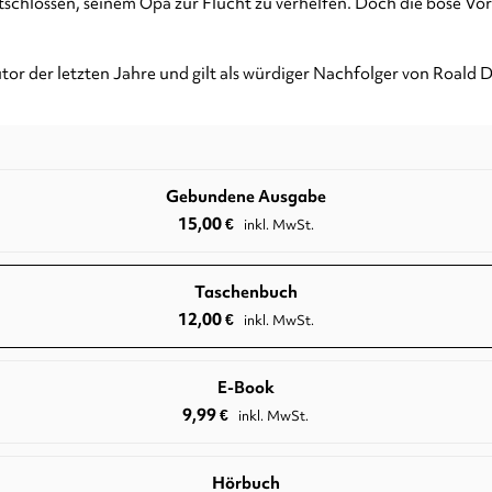
tschlossen, seinem Opa zur Flucht zu verhelfen. Doch die böse Vorst
tor der letzten Jahre und gilt als würdiger Nachfolger von Roald D
Gebundene Ausgabe
15,00
€
inkl. MwSt.
Taschenbuch
12,00
€
inkl. MwSt.
E-Book
9,99
€
inkl. MwSt.
Hörbuch