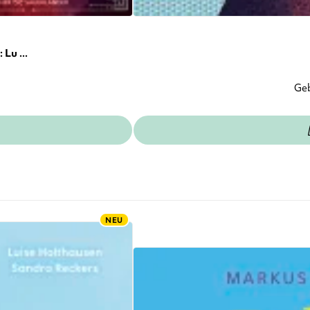
Lu ...
Ge
NEU