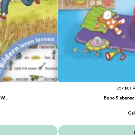
S
SOPHIE H
W ...
Bobo Siebenschl
Ge