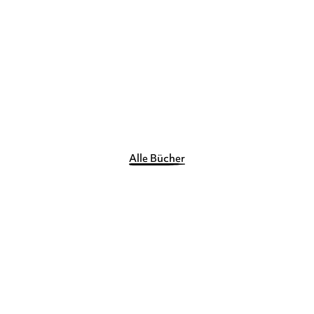
E-Book
8,99
€
*
Merken
Alle Bücher