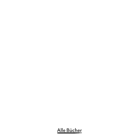
SOPHIE BURROWS
Seeungeheuerlich
Gebundene Ausgabe
19,90
€
*
Merken
Alle Bücher