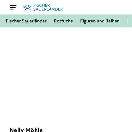
Fischer Sauerländer
Rotfuchs
Figuren und Reihen
Nelly Möhle