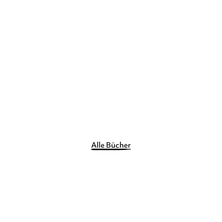
EMER O'SULLIVAN
DIETMAR
RÖSLER
...
I like you - und du?
Taschenbuch
8,00
€
*
Merken
Alle Bücher