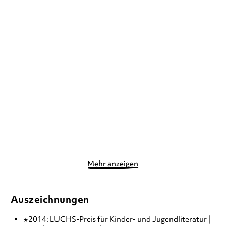
DAVID LEVITHAN
DAVID LEVITHAN
Two Boys Kissing – Jede
Letztendlich sind wir dem
Sekunde zäh ...
Universum ...
Taschenbuch
Taschenbuch
10,90
€
*
11,90
€
*
Merken
Merken
Mehr anzeigen
Auszeichnungen
2014: LUCHS-Preis für Kinder- und Jugendliteratur |