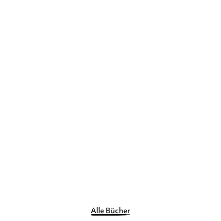
ANNA DEWDNEY
JT MORROW
Lama Lama Farben
Pappbilderbuch
6,00
€
*
Merken
Alle Bücher