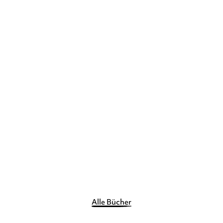
ANDREW KNAPP
Wo ist Momo?
Pappbilderbuch
11,00
€
*
Merken
Alle Bücher