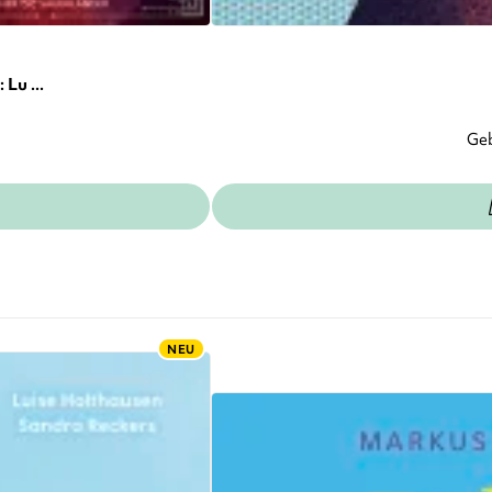
Lu ...
Ge
NEU