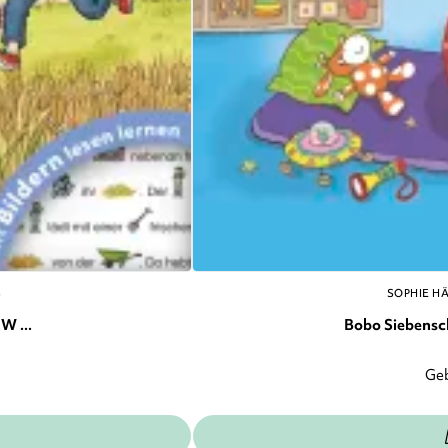
S
SOPHIE H
W ...
Bobo Siebenschl
Ge