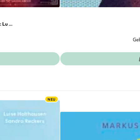
Lu ...
Ge
NEU