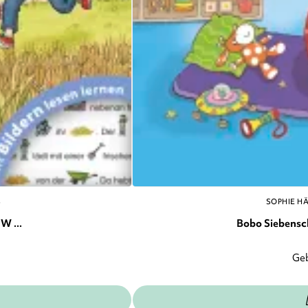
S
SOPHIE H
W ...
Bobo Siebenschl
Ge