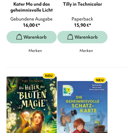
Kater Mo und das
Tilly in Technicolor
geheimnisvolle Licht
Gebundene Ausgabe
Paperback
16,00
€
*
15,90
€
*
Merken
Merken
NEU
NEU