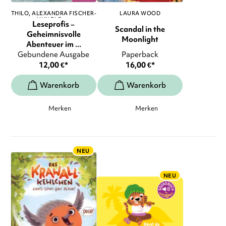
THILO
ALEXANDRA FISCHER-
LAURA WOOD
HUNOLD
, ...
Leseprofis –
Scandal in the
Geheimnisvolle
Moonlight
Abenteuer im ...
Gebundene Ausgabe
Paperback
12,00
€
*
16,00
€
*
Merken
Merken
NEU
NEU