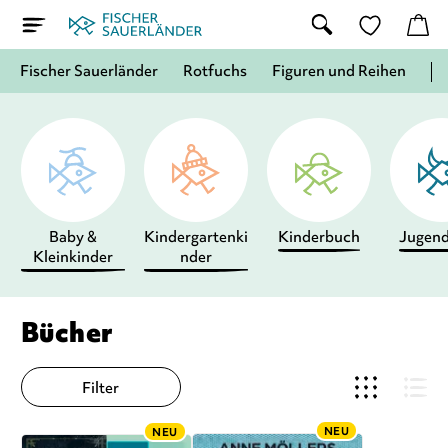
Fischer Sauerländer
Rotfuchs
Figuren und Reihen
Baby &
Kindergartenki
Kinderbuch
Jugen
Kleinkinder
nder
Bücher
Filter
NEU
NEU