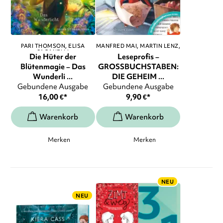
PARI THOMSON
ELISA
MANFRED MAI
MARTIN LENZ
,
PAGANELLI
...
Die Hüter der
Leseprofis –
Blütenmagie – Das
GROSSBUCHSTABEN:
Wunderli ...
DIE GEHEIM ...
Gebundene Ausgabe
Gebundene Ausgabe
16,00
€
*
9,90
€
*
Merken
Merken
NEU
NEU