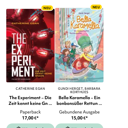
NEU
NEU
CATHERINE EGAN
GUNDI HERGET
BARBARA
KORTHUES
The Experiment – Die
Bella Karamella – Ein
Zeit kennt keine Gn ...
bonbonsüßer Rettun ...
Paperback
Gebundene Ausgabe
17,00
€
*
15,00
€
*