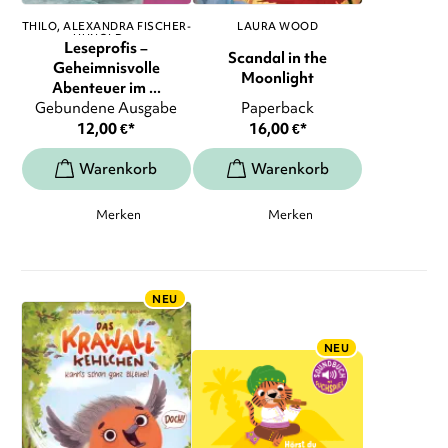
THILO
ALEXANDRA FISCHER-
LAURA WOOD
HUNOLD
, ...
Leseprofis –
Scandal in the
Geheimnisvolle
Moonlight
Abenteuer im ...
Gebundene Ausgabe
Paperback
12,00
€
*
16,00
€
*
Merken
Merken
NEU
NEU