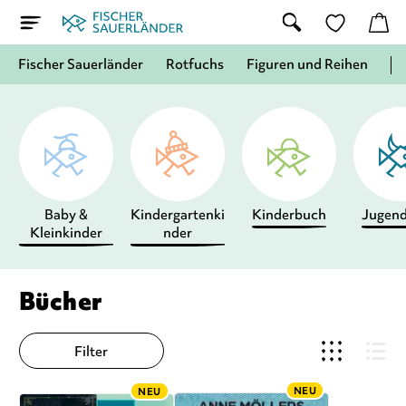
Fischer Sauerländer
Rotfuchs
Figuren und Reihen
Baby &
Kindergartenki
Kinderbuch
Jugen
Kleinkinder
nder
Bücher
Filter
NEU
NEU