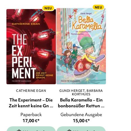
NEU
NEU
CATHERINE EGAN
GUNDI HERGET
BARBARA
KORTHUES
The Experiment – Die
Bella Karamella – Ein
Zeit kennt keine Gn ...
bonbonsüßer Rettun ...
Paperback
Gebundene Ausgabe
17,00
€
*
15,00
€
*