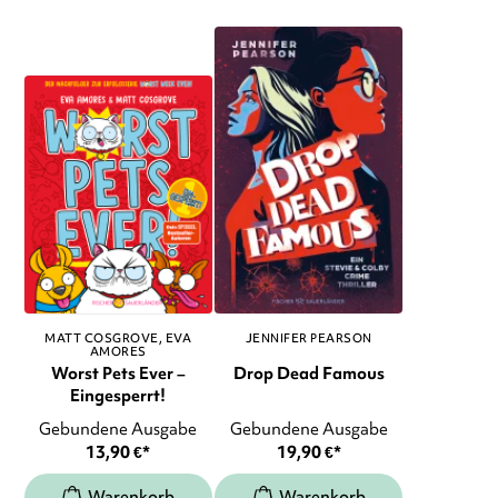
MATT COSGROVE
EVA
JENNIFER PEARSON
AMORES
Worst Pets Ever –
Drop Dead Famous
Eingesperrt!
Gebundene Ausgabe
Gebundene Ausgabe
13,90
€
*
19,90
€
*