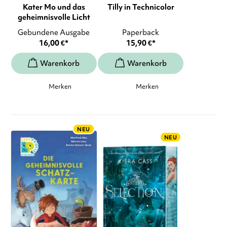
Kater Mo und das
Tilly in Technicolor
geheimnisvolle Licht
Gebundene Ausgabe
Paperback
16,00
€
*
15,90
€
*
Merken
Merken
NEU
NEU