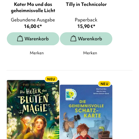
Kater Mo und das
Tilly in Technicolor
geheimnisvolle Licht
Gebundene Ausgabe
Paperback
16,00
€
*
15,90
€
*
Merken
Merken
NEU
NEU