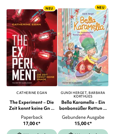
NEU
NEU
CATHERINE EGAN
GUNDI HERGET
BARBARA
KORTHUES
The Experiment – Die
Bella Karamella – Ein
Zeit kennt keine Gn ...
bonbonsüßer Rettun ...
Paperback
Gebundene Ausgabe
17,00
€
*
15,00
€
*