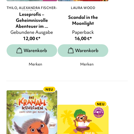
THILO
ALEXANDRA FISCHER-
LAURA WOOD
HUNOLD
, ...
Leseprofis –
Scandal in the
Geheimnisvolle
Moonlight
Abenteuer im ...
Gebundene Ausgabe
Paperback
12,00
€
*
16,00
€
*
Merken
Merken
NEU
NEU