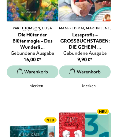
PARI THOMSON
ELISA
MANFRED MAI
MARTIN LENZ
,
PAGANELLI
...
Die Hüter der
Leseprofis –
Blütenmagie – Das
GROSSBUCHSTABEN:
Wunderli ...
DIE GEHEIM ...
Gebundene Ausgabe
Gebundene Ausgabe
16,00
€
*
9,90
€
*
Merken
Merken
NEU
NEU