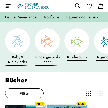
Fischer Sauerländer
Rotfuchs
Figuren und Reihen
Baby &
Kindergartenki
Kinderbuch
Jugen
Kleinkinder
nder
Bücher
Filter
NEU
NEU