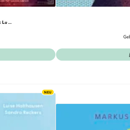
Lu ...
Ge
NEU