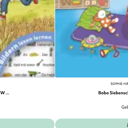
S
SOPHIE H
W ...
Bobo Siebenschl
Ge