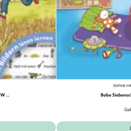
S
SOPHIE H
W ...
Bobo Siebenschl
Ge