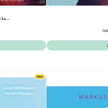
Lu ...
Ge
NEU