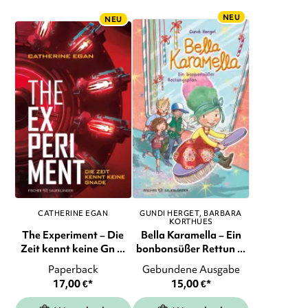
NEU
NEU
CATHERINE EGAN
GUNDI HERGET
BARBARA
KORTHUES
The Experiment – Die
Bella Karamella – Ein
Zeit kennt keine Gn ...
bonbonsüßer Rettun ...
Paperback
Gebundene Ausgabe
17,00
€
*
15,00
€
*