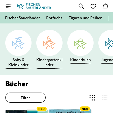
Fischer Sauerländer
Rotfuchs
Figuren und Reihen
Baby &
Kindergartenki
Kinderbuch
Jugen
Kleinkinder
nder
Bücher
Filter
NEU
NEU