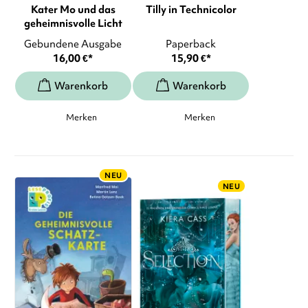
Kater Mo und das
Tilly in Technicolor
geheimnisvolle Licht
Gebundene Ausgabe
Paperback
16,00
€
*
15,90
€
*
Merken
Merken
NEU
NEU