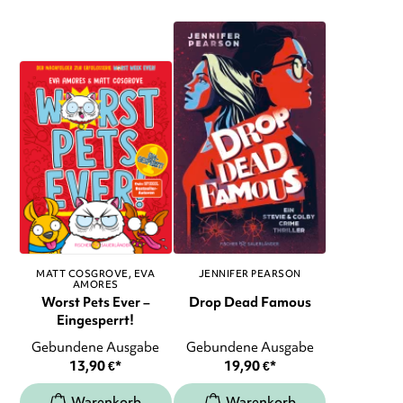
MATT COSGROVE
EVA
JENNIFER PEARSON
AMORES
Worst Pets Ever –
Drop Dead Famous
Eingesperrt!
Gebundene Ausgabe
Gebundene Ausgabe
13,90
€
*
19,90
€
*