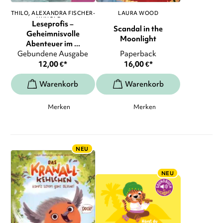
THILO
ALEXANDRA FISCHER-
LAURA WOOD
HUNOLD
, ...
Leseprofis –
Scandal in the
Geheimnisvolle
Moonlight
Abenteuer im ...
Gebundene Ausgabe
Paperback
12,00
€
*
16,00
€
*
Merken
Merken
NEU
NEU