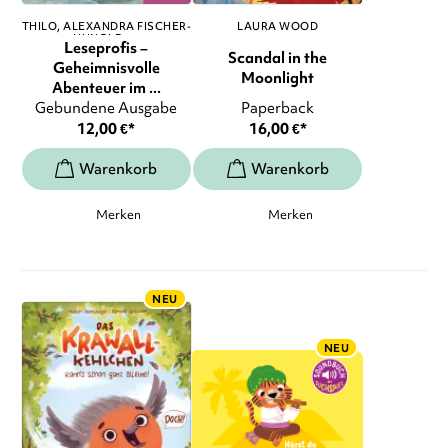
THILO
ALEXANDRA FISCHER-
LAURA WOOD
HUNOLD
, ...
Leseprofis –
Scandal in the
Geheimnisvolle
Moonlight
Abenteuer im ...
Gebundene Ausgabe
Paperback
12,00
€
*
16,00
€
*
Merken
Merken
NEU
NEU