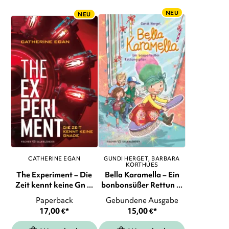
NEU
NEU
CATHERINE EGAN
GUNDI HERGET
BARBARA
KORTHUES
The Experiment – Die
Bella Karamella – Ein
Zeit kennt keine Gn ...
bonbonsüßer Rettun ...
Paperback
Gebundene Ausgabe
17,00
€
*
15,00
€
*