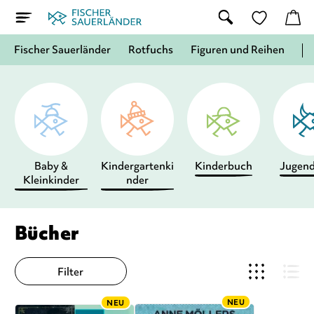
Fischer Sauerländer
Rotfuchs
Figuren und Reihen
Baby &
Kindergartenki
Kinderbuch
Jugen
Kleinkinder
nder
Bücher
Filter
NEU
NEU