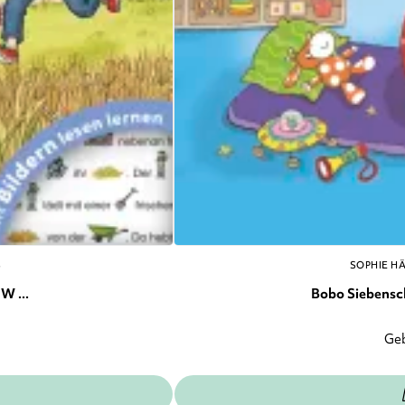
S
SOPHIE H
W ...
Bobo Siebenschl
Ge