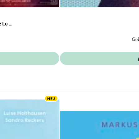
Lu ...
Ge
NEU