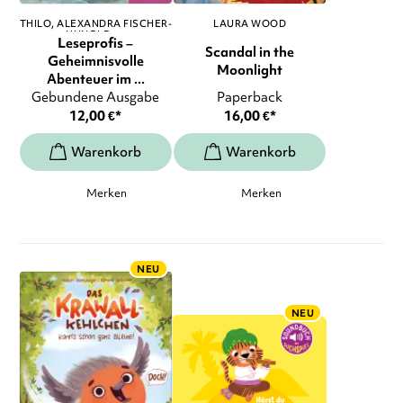
THILO
ALEXANDRA FISCHER-
LAURA WOOD
HUNOLD
, ...
Leseprofis –
Scandal in the
Geheimnisvolle
Moonlight
Abenteuer im ...
Gebundene Ausgabe
Paperback
12,00
€
*
16,00
€
*
Merken
Merken
NEU
NEU