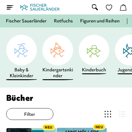
Fischer Sauerländer
Rotfuchs
Figuren und Reihen
Baby &
Kindergartenki
Kinderbuch
Jugen
Kleinkinder
nder
Bücher
Filter
NEU
NEU