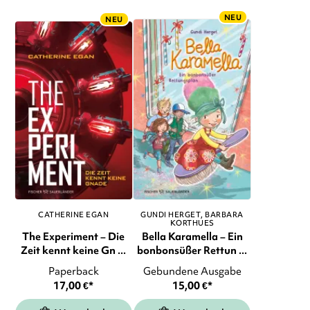
NEU
NEU
CATHERINE EGAN
GUNDI HERGET
BARBARA
KORTHUES
The Experiment – Die
Bella Karamella – Ein
Zeit kennt keine Gn ...
bonbonsüßer Rettun ...
Paperback
Gebundene Ausgabe
17,00
€
*
15,00
€
*