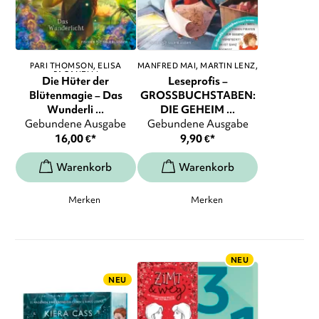
PARI THOMSON
ELISA
MANFRED MAI
MARTIN LENZ
,
PAGANELLI
...
Die Hüter der
Leseprofis –
Blütenmagie – Das
GROSSBUCHSTABEN:
Wunderli ...
DIE GEHEIM ...
Gebundene Ausgabe
Gebundene Ausgabe
16,00
€
*
9,90
€
*
Merken
Merken
NEU
NEU