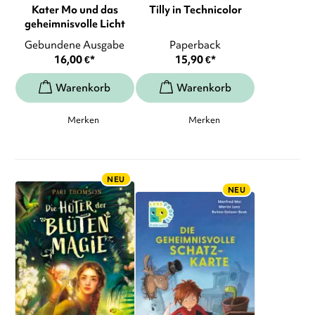
Kater Mo und das
Tilly in Technicolor
geheimnisvolle Licht
Gebundene Ausgabe
Paperback
16,00
€
*
15,90
€
*
Merken
Merken
NEU
NEU