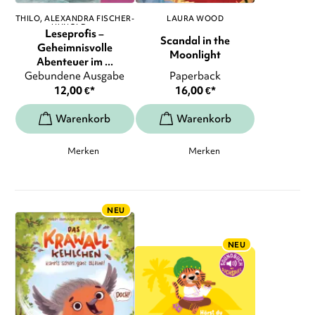
THILO
ALEXANDRA FISCHER-
LAURA WOOD
HUNOLD
, ...
Leseprofis –
Scandal in the
Geheimnisvolle
Moonlight
Abenteuer im ...
Gebundene Ausgabe
Paperback
12,00
€
*
16,00
€
*
Merken
Merken
NEU
NEU