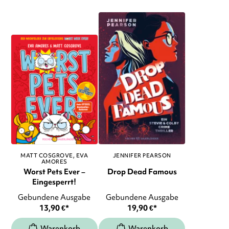
MATT COSGROVE
EVA
JENNIFER PEARSON
AMORES
Worst Pets Ever –
Drop Dead Famous
Eingesperrt!
Gebundene Ausgabe
Gebundene Ausgabe
13,90
€
*
19,90
€
*