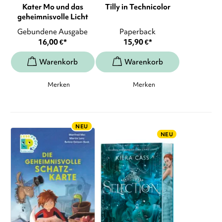
Kater Mo und das
Tilly in Technicolor
geheimnisvolle Licht
Gebundene Ausgabe
Paperback
16,00
€
*
15,90
€
*
Merken
Merken
NEU
NEU