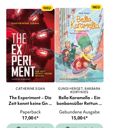
NEU
NEU
CATHERINE EGAN
GUNDI HERGET
BARBARA
KORTHUES
The Experiment – Die
Bella Karamella – Ein
Zeit kennt keine Gn ...
bonbonsüßer Rettun ...
Paperback
Gebundene Ausgabe
17,00
€
*
15,00
€
*