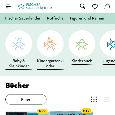
Fischer Sauerländer
Rotfuchs
Figuren und Reihen
Baby &
Kindergartenki
Kinderbuch
Jugen
Kleinkinder
nder
Bücher
Filter
NEU
NEU