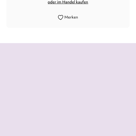
oder im Handel kaufen
Merken
„Unser Schmerz ist unsere Kraft“ ist mehr
als ein Sachbuch: Es ist ein Akt der
Selbstermächtigung.
Yağmur Ekim Çay,
taz - Literaturbeilage, 10. Oktober 2025